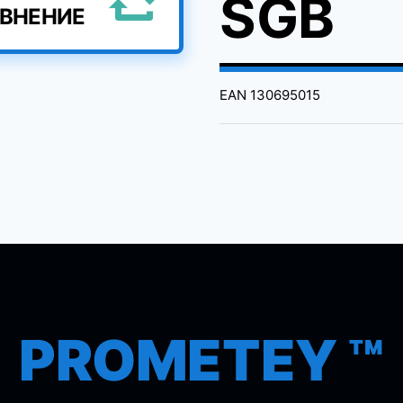
SGB
АВНЕНИЕ
EAN
130695015
PROMETEY ™