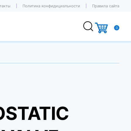
такты
Политика конфидициальности
Правила сайта
0
STATIC