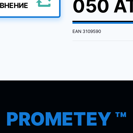
050 A
АВНЕНИЕ
EAN
3109590
PROMETEY ™