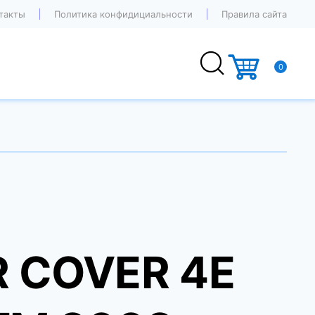
такты
Политика конфидициальности
Правила сайта
0
R COVER 4E