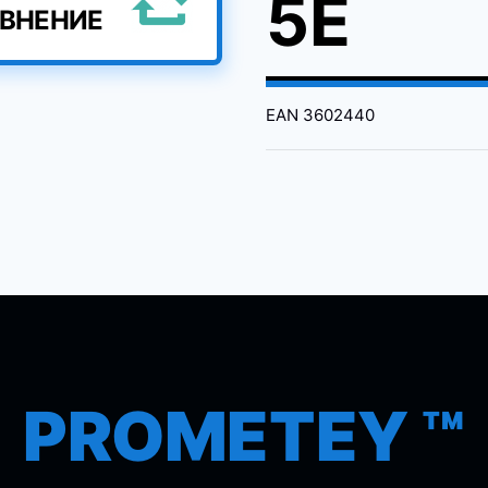
5E
АВНЕНИЕ
EAN
3602440
PROMETEY ™