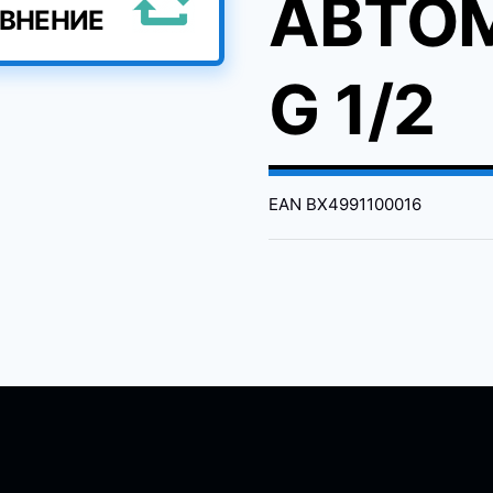
АВТО
АВНЕНИЕ
G 1/2
EAN
BX4991100016