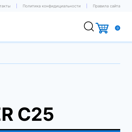
такты
Политика конфидициальности
Правила сайта
0
R C25