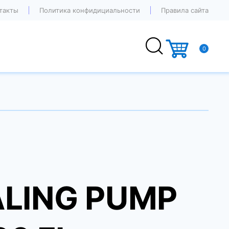
такты
Политика конфидициальности
Правила сайта
0
LING PUMP