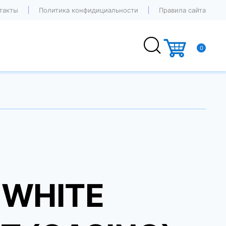
такты
Политика конфидициальности
Правила сайта
0
T WHITE