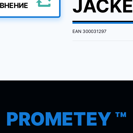
JACKE
АВНЕНИЕ
EAN
300031297
PROMETEY ™