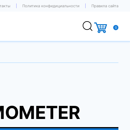
такты
Политика конфидициальности
Правила сайта
0
MOMETER