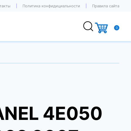
такты
Политика конфидициальности
Правила сайта
0
ANEL 4E050