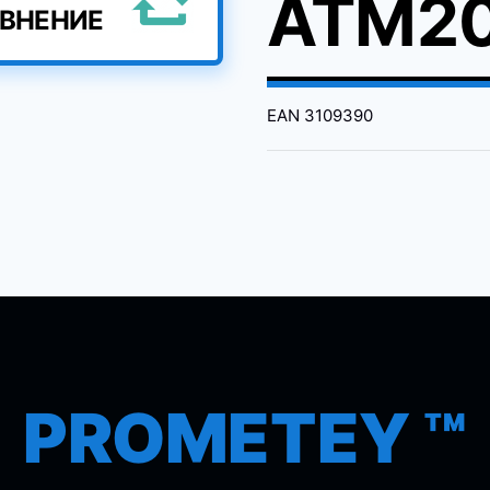
ATM20
АВНЕНИЕ
EAN
3109390
PROMETEY ™