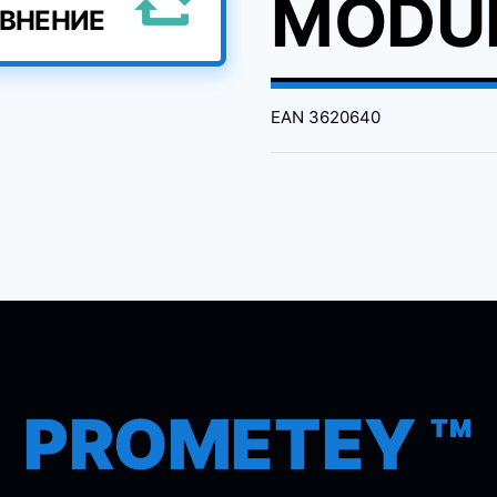
MODU
АВНЕНИЕ
EAN
3620640
PROMETEY ™