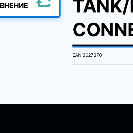
TANK/
АВНЕНИЕ
CONN
EAN
3627370