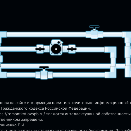
енная на сайте информация носит исключительно информационный ха
 Гражданского кодекса Российской Федерации.
s://remontkotlovspb.ru/
являются интеллектуальной собственность
ственником запрещено.
тниченко Е.И.
гут незначительно отличаться от реального оборудования. Для из