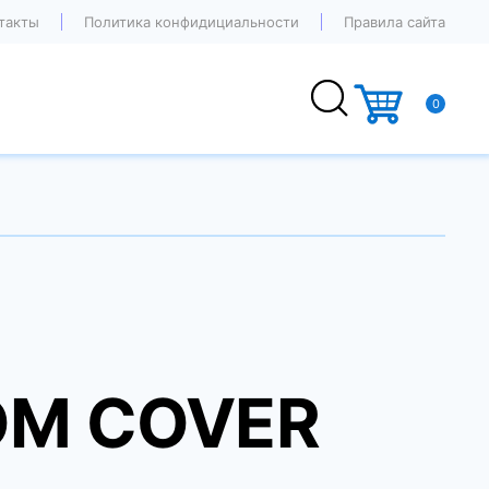
такты
Политика конфидициальности
Правила сайта
0
OM COVER