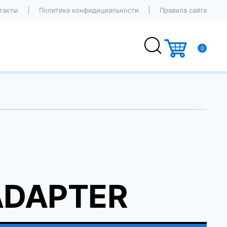
такты
Политика конфидициальности
Правила сайта
0
ADAPTER