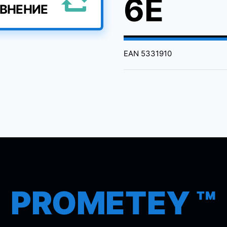
6E
АВНЕНИЕ
EAN
5331910
PROMETEY ™